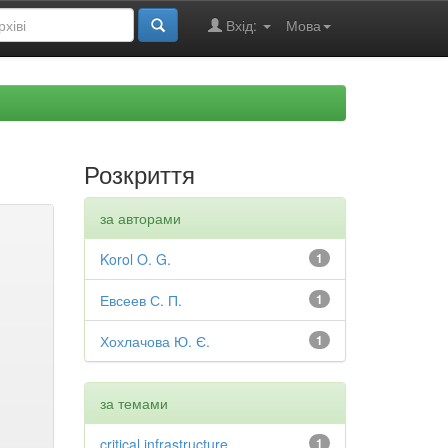
Вхід:
Мова
Розкриття
за авторами
Korol O. G.
1
Евсеев С. П.
1
Хохлачова Ю. Є.
1
за темами
critical infrastructure
1