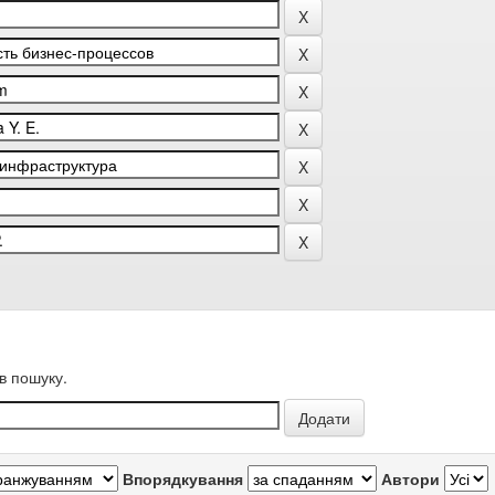
в пошуку.
Впорядкування
Автори