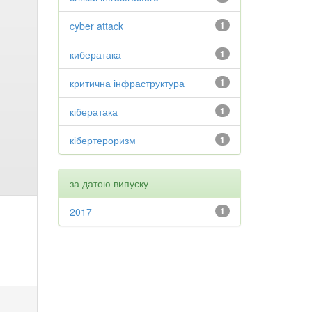
cyber attack
1
кибератака
1
критична інфраструктура
1
кібератака
1
кібертероризм
1
за датою випуску
2017
1