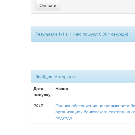
Результати 1-1 зі 1 (час пошуку: 0.004 секунди).
Знайдені матеріали:
Дата
Назва
випуску
2017
Оценка обеспечения непрерывности би
организациях банковского сектора на о
подхода