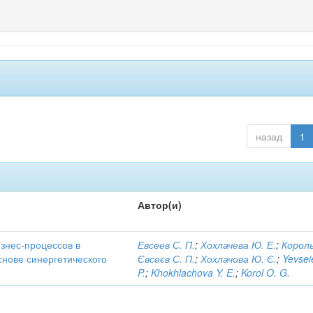
назад
1
Автор(и)
знес-процессов в
Евсеев С. П.
;
Хохлачева Ю. Е.
;
Король
снове синергетического
Євсеєв С. П.
;
Хохлачова Ю. Є.
;
Yevsei
P.
;
Khokhlachova Y. E.
;
Korol O. G.