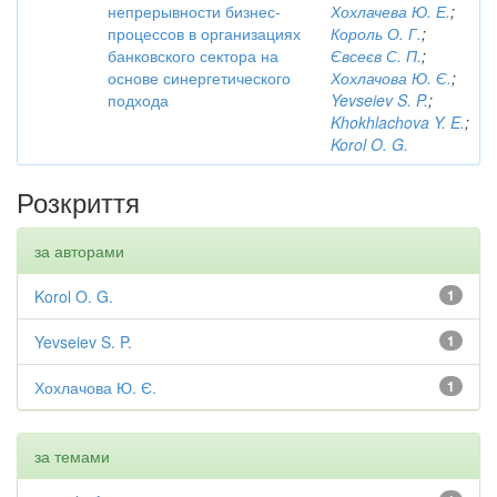
непрерывности бизнес-
Хохлачева Ю. Е.
;
процессов в организациях
Король О. Г.
;
банковского сектора на
Євсеєв С. П.
;
основе синергетического
Хохлачова Ю. Є.
;
подхода
Yevseiev S. P.
;
Khokhlachova Y. E.
;
Korol O. G.
Розкриття
за авторами
Korol O. G.
1
Yevseiev S. P.
1
Хохлачова Ю. Є.
1
за темами