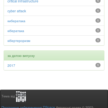
critical infrastructure
1
cyber attack
1
кибератака
1
кібератака
1
кібертероризм
1
за датою випуску
2017
1
Тема від
Програмне забезпечення DSpace
Авторські права © 2002-