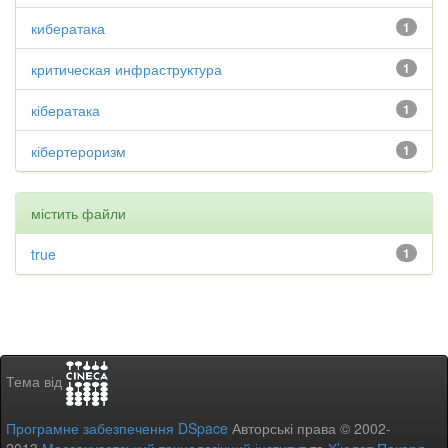
кибератака
1
критическая инфраструктура
1
кібератака
1
кібертероризм
1
містить файли
true
1
Тема від
Програмне забезпечення DSpace
Авторські права © 2002-