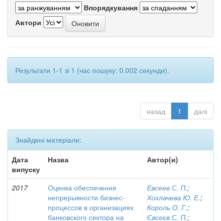
Впорядкування
Автори
Результати 1-1 зі 1 (час пошуку: 0.002 секунди).
назад
1
далі
Знайдені матеріали:
Дата
Назва
Автор(и)
випуску
2017
Оценка обеспечения
Евсеев С. П.
;
непрерывности бизнес-
Хохлачева Ю. Е.
;
процессов в организациях
Король О. Г.
;
банковского сектора на
Євсеєв С. П.
;