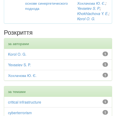
основе синергетического
Хохлачова Ю. Є.
;
подхода
Yevseiev S. P.
;
Khokhlachova Y. E.
;
Korol O. G.
Розкриття
за авторами
Korol O. G.
1
Yevseiev S. P.
1
Хохлачова Ю. Є.
1
за темами
critical infrastructure
1
cyberterrorism
1