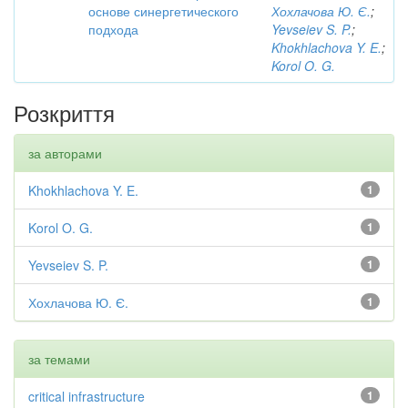
основе синергетического
Хохлачова Ю. Є.
;
подхода
Yevseiev S. P.
;
Khokhlachova Y. E.
;
Korol O. G.
Розкриття
за авторами
Khokhlachova Y. E.
1
Korol O. G.
1
Yevseiev S. P.
1
Хохлачова Ю. Є.
1
за темами
critical infrastructure
1