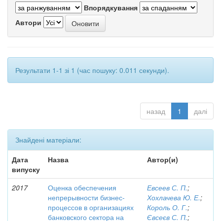
Впорядкування
Автори
Результати 1-1 зі 1 (час пошуку: 0.011 секунди).
назад
1
далі
Знайдені матеріали:
Дата
Назва
Автор(и)
випуску
2017
Оценка обеспечения
Евсеев С. П.
;
непрерывности бизнес-
Хохлачева Ю. Е.
;
процессов в организациях
Король О. Г.
;
банковского сектора на
Євсеєв С. П.
;