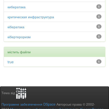
кибератака
1
критическая инфраструктура
1
кібератака
1
кібертероризм
1
містить файли
true
1
Тема від
Програмне забезпечення DSpace
Авторські права © 2002-