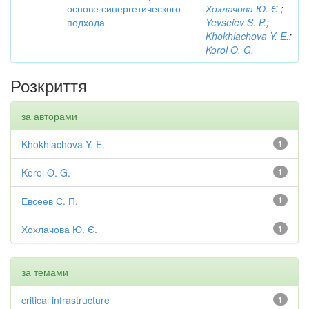
основе синергетического
Хохлачова Ю. Є.
;
подхода
Yevseiev S. P.
;
Khokhlachova Y. E.
;
Korol O. G.
Розкриття
за авторами
Khokhlachova Y. E.
1
Korol O. G.
1
Евсеев С. П.
1
Хохлачова Ю. Є.
1
за темами
critical infrastructure
1