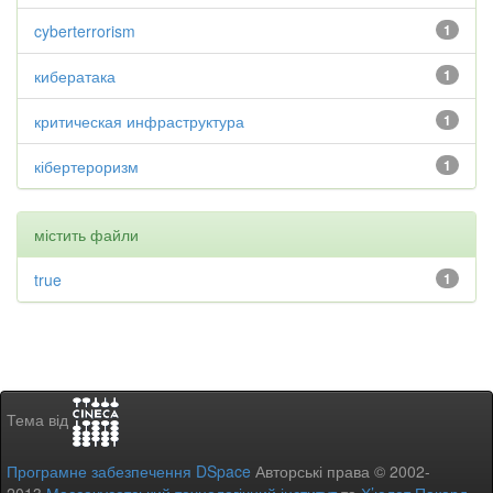
cyberterrorism
1
кибератака
1
критическая инфраструктура
1
кібертероризм
1
містить файли
true
1
Тема від
Програмне забезпечення DSpace
Авторські права © 2002-