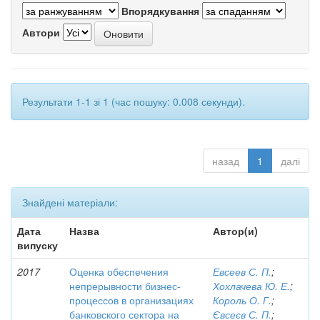
Впорядкування
Автори
Результати 1-1 зі 1 (час пошуку: 0.008 секунди).
назад
1
далі
Знайдені матеріали:
Дата
Назва
Автор(и)
випуску
2017
Оценка обеспечения
Евсеев С. П.
;
непрерывности бизнес-
Хохлачева Ю. Е.
;
процессов в организациях
Король О. Г.
;
банковского сектора на
Євсеєв С. П.
;