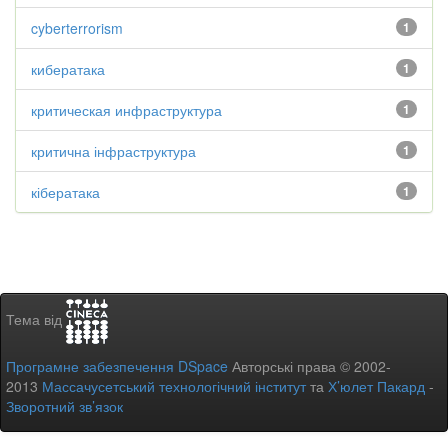
cyberterrorism
1
кибератака
1
критическая инфраструктура
1
критична інфраструктура
1
кібератака
1
Тема від
Програмне забезпечення DSpace
Авторські права © 2002-
2013
Массачусетський технологічний інститут
та
Х’юлет Пакард
-
Зворотний зв’язок