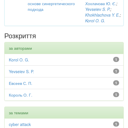
основе синергетического
Хохлачова Ю. Є.
;
подхода
Yevseiev S. P.
;
Khokhlachova Y. E.
;
Korol O. G.
Розкриття
за авторами
Korol O. G.
1
Yevseiev S. P.
1
Евсеев С. П.
1
Король О. Г.
1
за темами
cyber attack
1