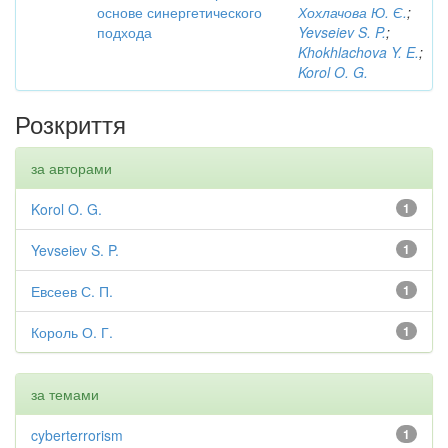
основе синергетического
Хохлачова Ю. Є.
;
подхода
Yevseiev S. P.
;
Khokhlachova Y. E.
;
Korol O. G.
Розкриття
за авторами
Korol O. G.
1
Yevseiev S. P.
1
Евсеев С. П.
1
Король О. Г.
1
за темами
cyberterrorism
1