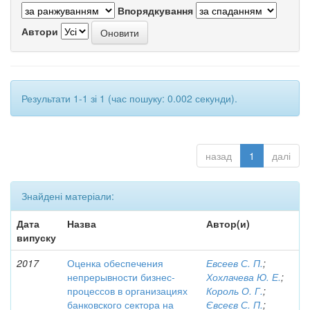
Впорядкування
Автори
Результати 1-1 зі 1 (час пошуку: 0.002 секунди).
назад
1
далі
Знайдені матеріали:
Дата
Назва
Автор(и)
випуску
2017
Оценка обеспечения
Евсеев С. П.
;
непрерывности бизнес-
Хохлачева Ю. Е.
;
процессов в организациях
Король О. Г.
;
банковского сектора на
Євсеєв С. П.
;