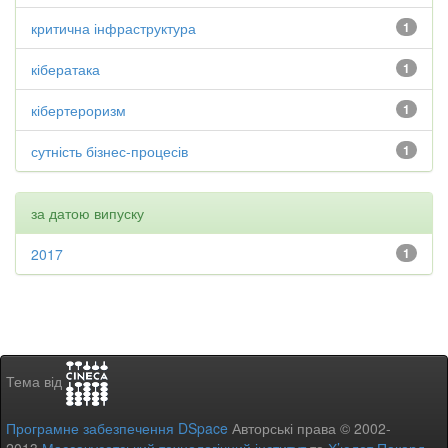
критична інфраструктура
1
кібератака
1
кібертероризм
1
сутність бізнес-процесів
1
за датою випуску
2017
1
Тема від
Програмне забезпечення DSpace
Авторські права © 2002-