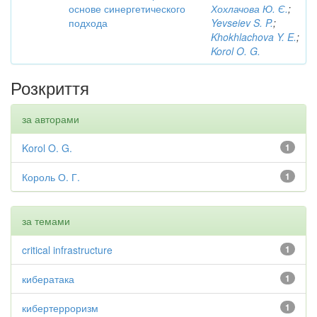
основе синергетического
Хохлачова Ю. Є.
;
подхода
Yevseiev S. P.
;
Khokhlachova Y. E.
;
Korol O. G.
Розкриття
за авторами
Korol O. G.
1
Король О. Г.
1
за темами
critical infrastructure
1
кибератака
1
кибертерроризм
1