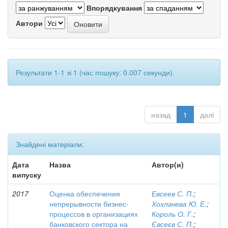
Впорядкування
Автори
Результати 1-1 зі 1 (час пошуку: 0.007 секунди).
назад
1
далі
Знайдені матеріали:
Дата
Назва
Автор(и)
випуску
2017
Оценка обеспечения
Евсеев С. П.
;
непрерывности бизнес-
Хохлачева Ю. Е.
;
процессов в организациях
Король О. Г.
;
банковского сектора на
Євсеєв С. П.
;