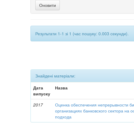
Результати 1-1 зі 1 (час пошуку: 0.003 секунди).
Знайдені матеріали:
Дата
Назва
випуску
2017
Оценка обеспечения непрерывности би
организациях банковского сектора на о
подхода