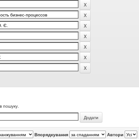
в пошуку.
Впорядкування
Автори