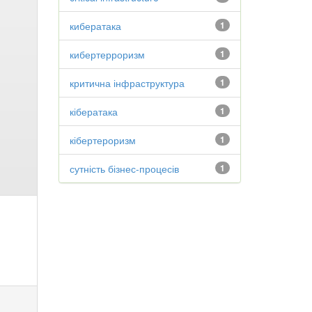
кибератака
1
кибертерроризм
1
критична інфраструктура
1
кібератака
1
кібертероризм
1
сутність бізнес-процесів
1