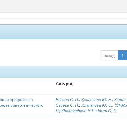
назад
1
Автор(и)
знес-процессов в
Евсеев С. П.
;
Хохлачева Ю. Е.
;
Король
снове синергетического
Євсеєв С. П.
;
Хохлачова Ю. Є.
;
Yevsei
P.
;
Khokhlachova Y. E.
;
Korol O. G.