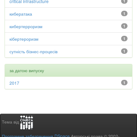
critical infrastructure
1
кибератака
1
кибертерроризм
1
кібертероризм
1
сутність бізнес-процесів
1
за датою випуску
2017
1
Тема від
Програмне забезпечення DSpace
Авторські права © 2002-