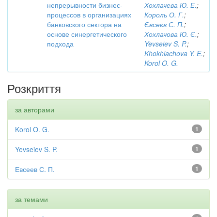
непрерывности бизнес-
Хохлачева Ю. Е.
;
процессов в организациях
Король О. Г.
;
банковского сектора на
Євсеєв С. П.
;
основе синергетического
Хохлачова Ю. Є.
;
подхода
Yevseiev S. P.
;
Khokhlachova Y. E.
;
Korol O. G.
Розкриття
за авторами
Korol O. G.
1
Yevseiev S. P.
1
Евсеев С. П.
1
за темами