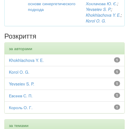
основе синергетического
Хохлачова Ю. Є.
;
подхода
Yevseiev S. P.
;
Khokhlachova Y. E.
;
Korol O. G.
Розкриття
за авторами
Khokhlachova Y. E.
1
Korol O. G.
1
Yevseiev S. P.
1
Евсеев С. П.
1
Король О. Г.
1
за темами