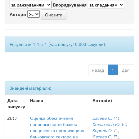
Впорядкування
Автори
Результати 1-1 зі 1 (час пошуку: 0.003 секунди).
назад
1
далі
Знайдені матеріали:
Дата
Назва
Автор(и)
випуску
2017
Оценка обеспечения
Евсеев С. П.
;
непрерывности бизнес-
Хохлачева Ю. Е.
;
процессов в организациях
Король О. Г.
;
банковского сектора на
Євсеєв С. П.
;