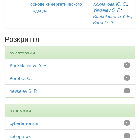
основе синергетического
Хохлачова Ю. Є.
;
подхода
Yevseiev S. P.
;
Khokhlachova Y. E.
;
Korol O. G.
Розкриття
за авторами
Khokhlachova Y. E.
1
Korol O. G.
1
Yevseiev S. P.
1
за темами
cyberterrorism
1
кибератака
1