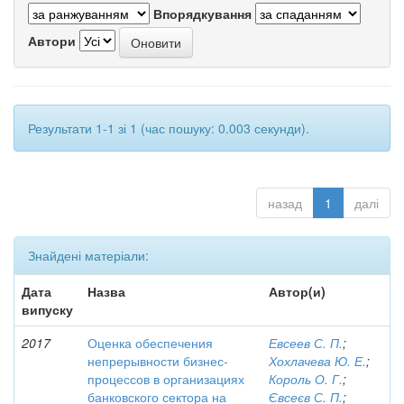
Впорядкування
Автори
Результати 1-1 зі 1 (час пошуку: 0.003 секунди).
назад
1
далі
Знайдені матеріали:
Дата
Назва
Автор(и)
випуску
2017
Оценка обеспечения
Евсеев С. П.
;
непрерывности бизнес-
Хохлачева Ю. Е.
;
процессов в организациях
Король О. Г.
;
банковского сектора на
Євсеєв С. П.
;