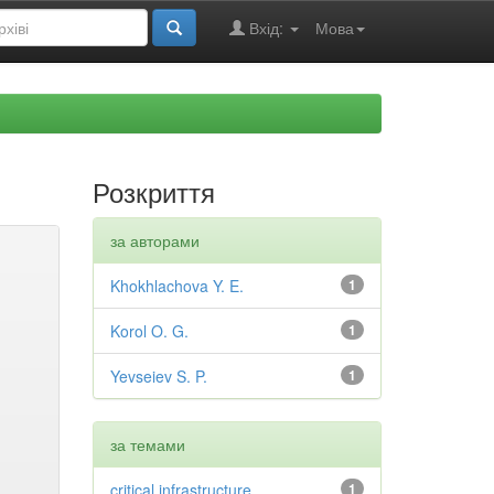
Вхід:
Мова
Розкриття
за авторами
Khokhlachova Y. E.
1
Korol O. G.
1
Yevseiev S. P.
1
за темами
critical infrastructure
1