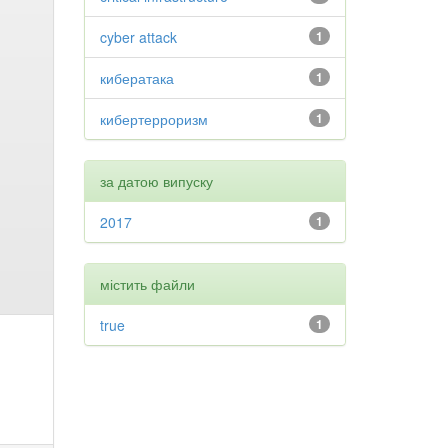
cyber attack
1
кибератака
1
кибертерроризм
1
за датою випуску
2017
1
містить файли
true
1