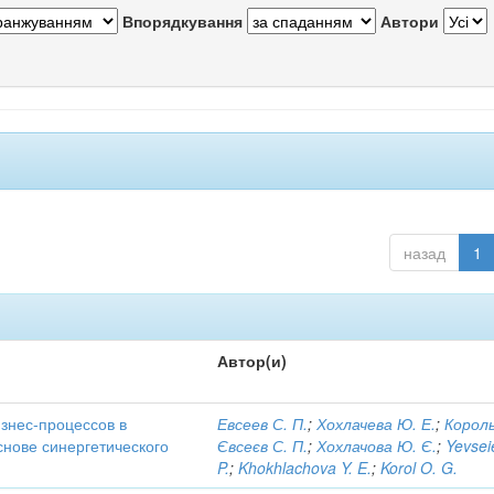
Впорядкування
Автори
назад
1
Автор(и)
знес-процессов в
Евсеев С. П.
;
Хохлачева Ю. Е.
;
Король
снове синергетического
Євсеєв С. П.
;
Хохлачова Ю. Є.
;
Yevsei
P.
;
Khokhlachova Y. E.
;
Korol O. G.