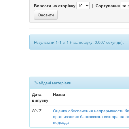
Вивести на сторінку
|
Сортування
Результати 1-1 зі 1 (час пошуку: 0.007 секунди).
Знайдені матеріали:
Дата
Назва
випуску
2017
Оценка обеспечения непрерывности би
организациях банковского сектора на о
подхода