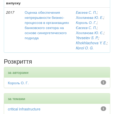
випуску
2017
Оценка обеспечения
Евсеев С. П.
;
непрерывности бизнес-
Хохлачева Ю. Е.
;
процессов в организациях
Король О. Г.
;
банковского сектора на
Євсеєв С. П.
;
основе синергетического
Хохлачова Ю. Є.
;
подхода
Yevseiev S. P.
;
Khokhlachova Y. E.
;
Korol O. G.
Розкриття
за авторами
Король О. Г.
1
за темами
critical infrastructure
1