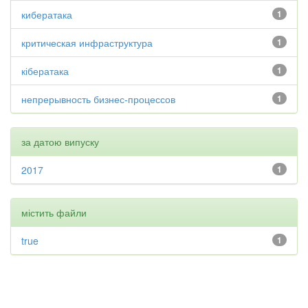
кибератака
1
критическая инфраструктура
1
кібератака
1
непрерывность бизнес-процессов
1
за датою випуску
2017
1
містить файли
true
1