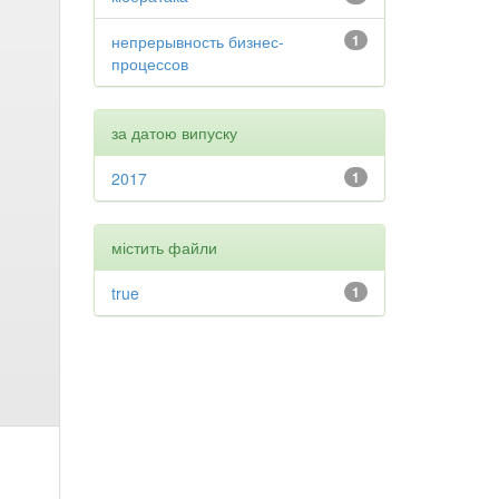
непрерывность бизнес-
1
процессов
за датою випуску
2017
1
містить файли
true
1