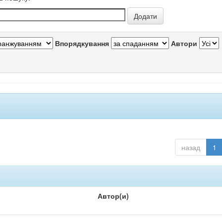
Впорядкування
Автори
назад
1
Автор(и)