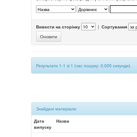
Вивести на сторінку
|
Сортування
Результати 1-1 зі 1 (час пошуку: 0.005 секунди).
Знайдені матеріали:
Дата
Назва
випуску