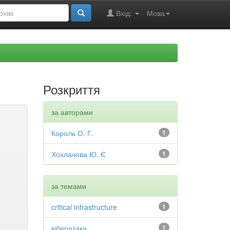
Вхід:
Мова
Розкриття
за авторами
Король О. Г.
1
Хохлачова Ю. Є.
1
за темами
critical infrastructure
1
кібератака
1