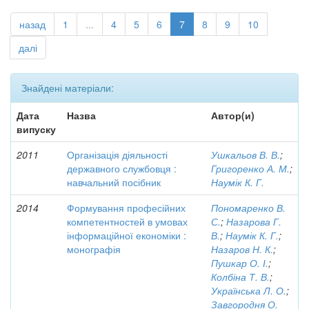
назад
1
...
4
5
6
7
8
9
10
далі
Знайдені матеріали:
Дата
Назва
Автор(и)
випуску
2011
Організація діяльності
Ушкальов В. В.
;
державного службовця :
Григоренко А. М.
;
навчальний посібник
Наумік К. Г.
2014
Формування професійних
Пономаренко В.
компетентностей в умовах
С.
;
Назарова Г.
інформаційної економіки :
В.
;
Наумік К. Г.
;
монографія
Назаров Н. К.
;
Пушкар О. І.
;
Колбіна Т. В.
;
Українська Л. О.
;
Завгородня О.