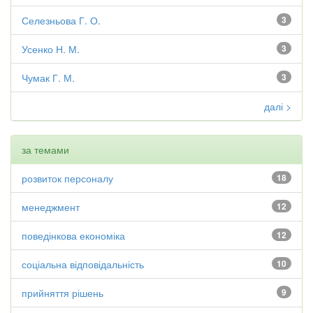
Селезньова Г. О.
3
Усенко Н. М.
3
Чумак Г. М.
3
далі >
за темами
розвиток персоналу
18
менеджмент
12
поведінкова економіка
12
соціальна відповідальність
10
прийняття рішень
9