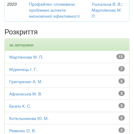
2023
Профайлінг споживача:
Ушкальов В. В.
;
проблемні аспекти
Мартіянова М.
економічної ефективності
П.
Розкриття
за авторами
Мартіянова М. П.
13
Муренець І. Г.
7
Григоренко А. М.
5
Афанасьєв М. В.
3
Безгін К. С.
3
Котельникова Ю. М.
3
Ревенко О. В.
3