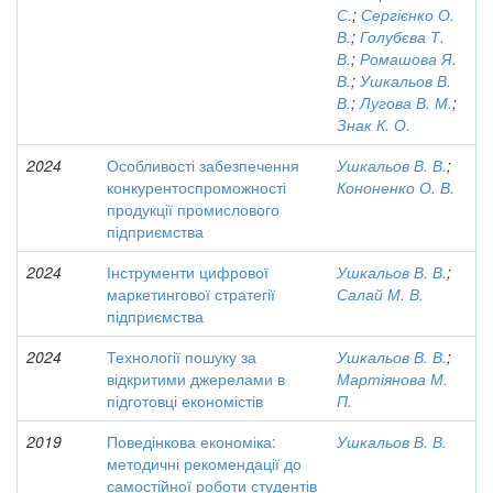
С.
;
Сергієнко О.
В.
;
Голубєва Т.
В.
;
Ромашова Я.
В.
;
Ушкальов В.
В.
;
Лугова В. М.
;
Знак К. О.
2024
Особливості забезпечення
Ушкальов В. В.
;
конкурентоспроможності
Кононенко О. В.
продукції промислового
підприємства
2024
Інструменти цифрової
Ушкальов В. В.
;
маркетингової стратегії
Салай М. В.
підприємства
2024
Технології пошуку за
Ушкальов В. В.
;
відкритими джерелами в
Мартіянова М.
підготовці економістів
П.
2019
Поведінкова економіка:
Ушкальов В. В.
методичні рекомендації до
самостійної роботи студентів