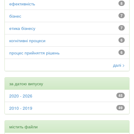
ефективність
8
бізнес
7
етика бізнесу
7
когнітивні процеси
6
процес прийняття рішень
6
далі >
за датою випуску
2020 - 2026
45
2010 - 2019
49
містить файли