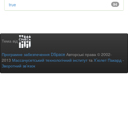
true
94
Тема від
Програмне забезпечення DSpace
Авторські права © 2002-
2013
Массачусетський технологічний інститут
та
Х’юлет Пакард
-
Зворотний зв’язок