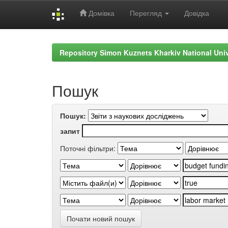
Домівка
Перегляд
Довідка
Skip
navigation
Repository Simon Kuznets Kharkiv National Uni
Пошук
Пошук:
запит
Поточні фільтри:
Почати новий пошук