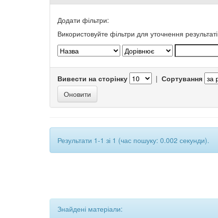
Додати фільтри:
Використовуйте фільтри для уточнення результаті
Вивести на сторінку
|
Сортування
Результати 1-1 зі 1 (час пошуку: 0.002 секунди).
Знайдені матеріали: