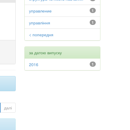
управление
1
управління
1
< попередня
за датою випуску
2016
1
далі