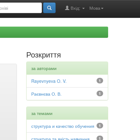
Вхід:
Мова
Розкриття
за авторами
Rayevnyeva O. V.
1
Раєвнєва О. В.
1
за темами
структура и качество обучения
1
структура та якість навчання
1