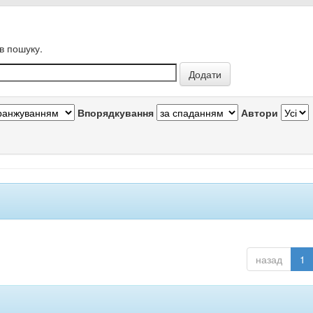
в пошуку.
Впорядкування
Автори
назад
1