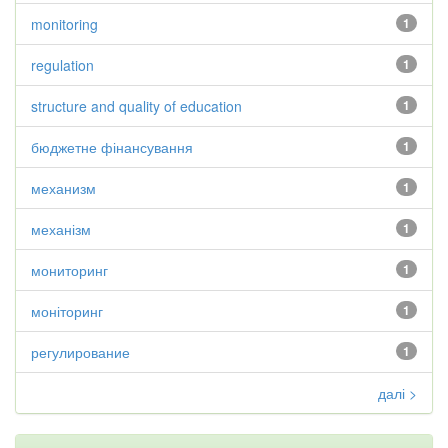
monitoring
1
regulation
1
structure and quality of education
1
бюджетне фінансування
1
механизм
1
механізм
1
мониторинг
1
моніторинг
1
регулирование
1
далі >