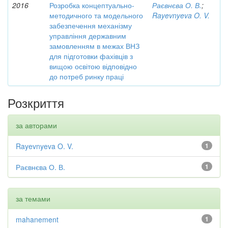
2016
Розробка концептуально-
Раєвнєва О. В.
;
методичного та модельного
Rayevnyeva O. V.
забезпечення механізму
управління державним
замовленням в межах ВНЗ
для підготовки фахівців з
вищою освітою відповідно
до потреб ринку праці
Розкриття
за авторами
Rayevnyeva O. V.
1
Раєвнєва О. В.
1
за темами
mahanement
1