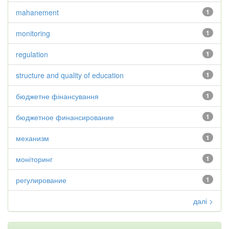
mahanement
1
monitoring
1
regulation
1
structure and quality of education
1
бюджетне фінансування
1
бюджетное финансирование
1
механизм
1
моніторинг
1
регулирование
1
далі >