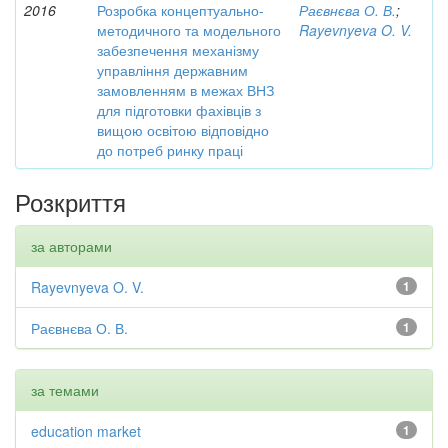
2016
Розробка концептуально-
Раєвнєва О. В.
;
методичного та модельного
Rayevnyeva O. V.
забезпечення механізму
управління державним
замовленням в межах ВНЗ
для підготовки фахівців з
вищою освітою відповідно
до потреб ринку праці
Розкриття
за авторами
Rayevnyeva O. V.
1
Раєвнєва О. В.
1
за темами
education market
1