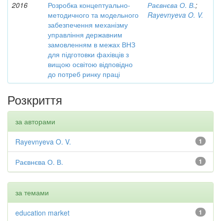
2016
Розробка концептуально-
Раєвнєва О. В.
;
методичного та модельного
Rayevnyeva O. V.
забезпечення механізму
управління державним
замовленням в межах ВНЗ
для підготовки фахівців з
вищою освітою відповідно
до потреб ринку праці
Розкриття
за авторами
Rayevnyeva O. V.
1
Раєвнєва О. В.
1
за темами
education market
1