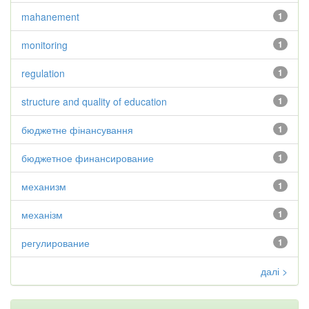
mahanement
1
monitoring
1
regulation
1
structure and quality of education
1
бюджетне фінансування
1
бюджетное финансирование
1
механизм
1
механізм
1
регулирование
1
далі >