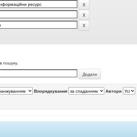
в пошуку.
Впорядкування
Автори