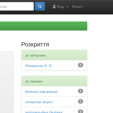
Вхід:
Мова
Розкриття
за авторами
Макаренко А. О.
1
за темами
безпека інформації
1
синергізм загроз
1
інформаційна безпека
1