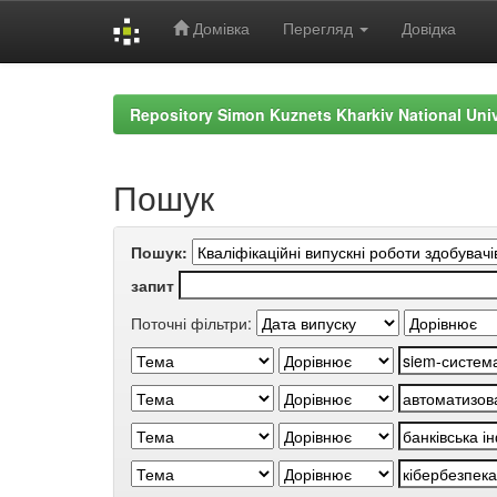
Домівка
Перегляд
Довідка
Skip
navigation
Repository Simon Kuznets Kharkiv National Uni
Пошук
Пошук:
запит
Поточні фільтри: