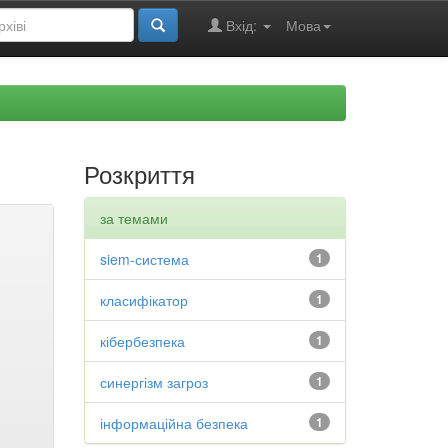
Вхід:
Мова
Розкриття
за темами
siem-система
1
класифікатор
1
кібербезпека
1
синергізм загроз
1
інформаційна безпека
1