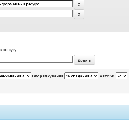
в пошуку.
Впорядкування
Автори