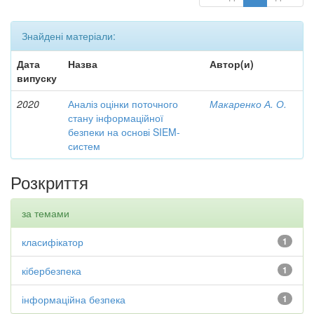
Знайдені матеріали:
Дата
Назва
Автор(и)
випуску
2020
Аналіз оцінки поточного
Макаренко А. О.
стану інформаційної
безпеки на основі SIEM-
систем
Розкриття
за темами
класифікатор
1
кібербезпека
1
інформаційна безпека
1