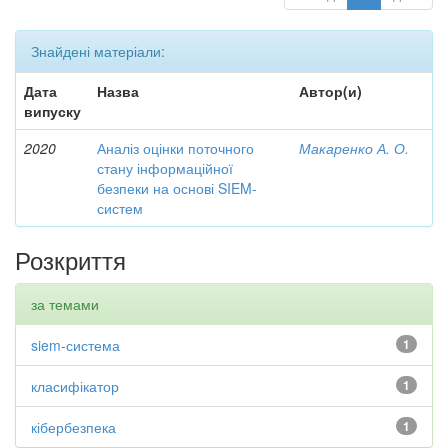
Знайдені матеріали:
Дата
Назва
Автор(и)
випуску
2020
Аналіз оцінки поточного
Макаренко А. О.
стану інформаційної
безпеки на основі SIEM-
систем
Розкриття
за темами
siem-система
1
класифікатор
1
кібербезпека
1