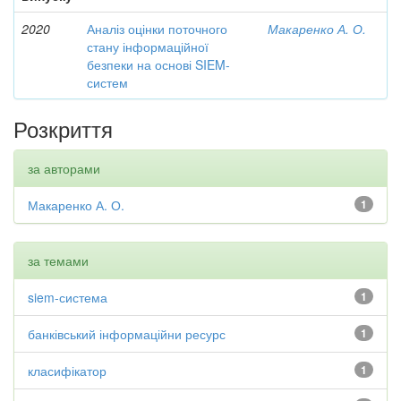
2020
Аналіз оцінки поточного
Макаренко А. О.
стану інформаційної
безпеки на основі SIEM-
систем
Розкриття
за авторами
Макаренко А. О.
1
за темами
siem-система
1
банківський інформаційни ресурс
1
класифікатор
1