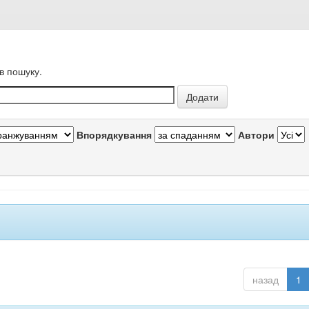
в пошуку.
Впорядкування
Автори
назад
1