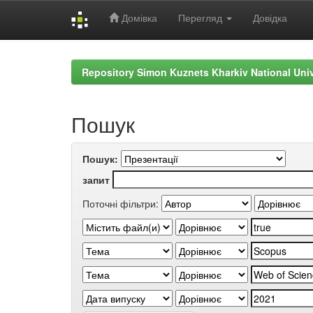
Домівка
Перегляд
Довідка
Skip
navigation
Repository Simon Kuznets Kharkiv National Uni
Пошук
Пошук:
запит
Поточні фільтри: