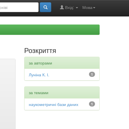
Вхід:
Мова
Розкриття
за авторами
Луніна К. І.
1
за темами
наукометричні бази даних
1