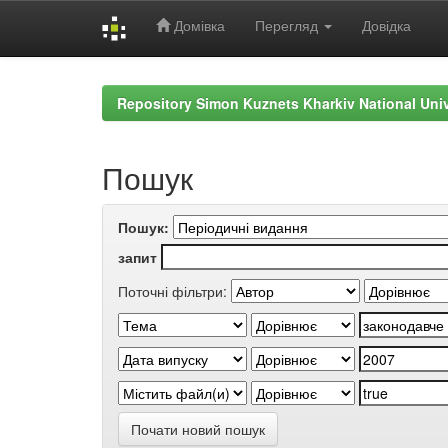
Домівка
Перегляд
Довідка
Skip
navigation
Repository Simon Kuznets Kharkiv National Uni
Пошук
Пошук:
запит
Поточні фільтри:
Почати новий пошук