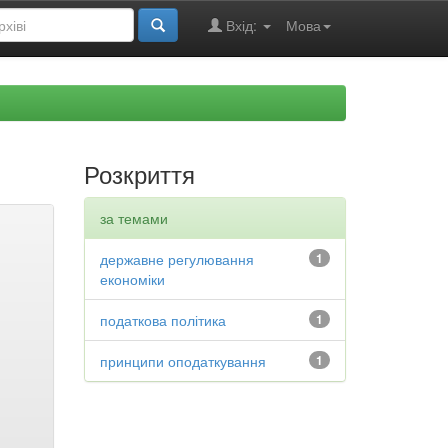
Вхід:
Мова
Розкриття
за темами
державне регулювання
1
економіки
податкова політика
1
принципи оподаткування
1