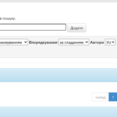
в пошуку.
Впорядкування
Автори
назад
1