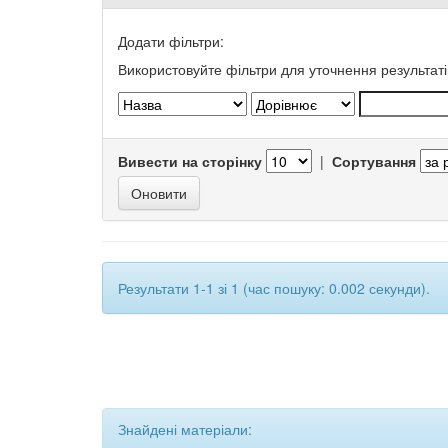
Додати фільтри:
Використовуйте фільтри для уточнення результаті
Вивести на сторінку
|
Сортування
Результати 1-1 зі 1 (час пошуку: 0.002 секунди).
Знайдені матеріали: