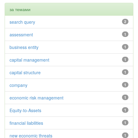
за темами
search query
2
assessment
1
business entity
1
capital management
1
capital structure
1
company
1
economic risk management
1
Equity-to-Assets
1
financial liabilities
1
new economic threats
1