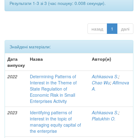
Результати 1-3 зі 3 (час пошуку: 0.008 секунди).
назад
1
далі
Знайдені матеріали:
Дата
Назва
Автор(и)
випуску
2022
Determining Patterns of
Achkasova S.
;
Interest in the Theme of
Chao Wu
;
Alfimova
State Regulation of
A.
Economic Risk in Small
Enterprises Activity
2023
Identifying patterns of
Achkasova S.
;
interest in the topic of
Platukhin O.
managing equity capital of
the enterprise