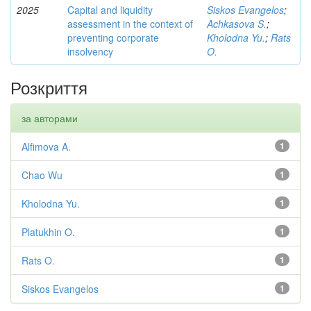
2025
Capital and liquidity
Siskos Evangelos
;
assessment in the context of
Achkasova S.
;
preventing corporate
Kholodna Yu.
;
Rats
insolvency
O.
Розкриття
за авторами
Alfimova A.
1
Chao Wu
1
Kholodna Yu.
1
Platukhin O.
1
Rats O.
1
Siskos Evangelos
1