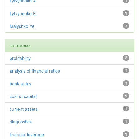
Lytvynenko A.
1
Lytvynenko E.
1
Malyshko Ye.
1
за темами
profitability
2
analysis of financial ratios
1
bankruptcy
1
cost of capital
1
current assets
1
diagnostics
1
financial leverage
1