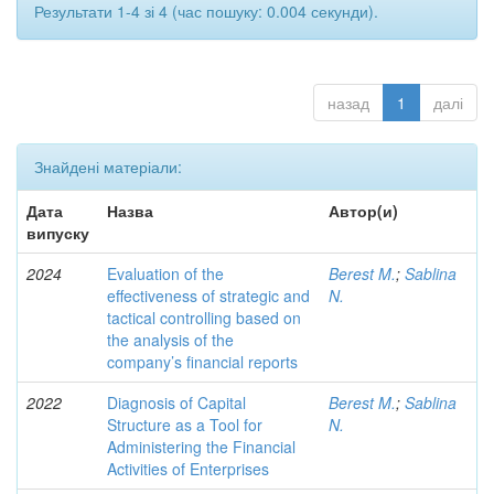
Результати 1-4 зі 4 (час пошуку: 0.004 секунди).
назад
1
далі
Знайдені матеріали:
Дата
Назва
Автор(и)
випуску
2024
Evaluation of the
Berest M.
;
Sablina
effectiveness of strategic and
N.
tactical controlling based on
the analysis of the
company’s financial reports
2022
Diagnosis of Capital
Berest M.
;
Sablina
Structure as a Tool for
N.
Administering the Financial
Activities of Enterprises