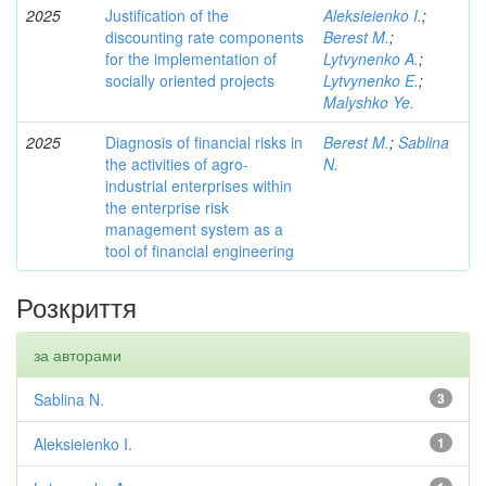
2025
Justification of the
Aleksieienko I.
;
discounting rate components
Berest M.
;
for the implementation of
Lytvynenko A.
;
socially oriented projects
Lytvynenko E.
;
Malyshko Ye.
2025
Diagnosis of financial risks in
Berest M.
;
Sablina
the activities of agro-
N.
industrial enterprises within
the enterprise risk
management system as a
tool of financial engineering
Розкриття
за авторами
Sablina N.
3
Aleksieienko I.
1