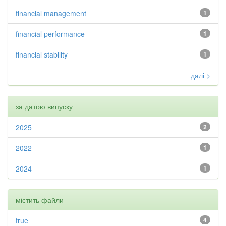
financial management
1
financial performance
1
financial stability
1
далі >
за датою випуску
2025
2
2022
1
2024
1
містить файли
true
4