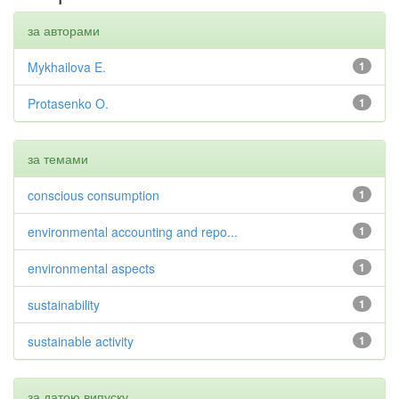
за авторами
Mykhailova E.
1
Protasenko O.
1
за темами
conscious consumption
1
environmental accounting and repo...
1
environmental aspects
1
sustainability
1
sustainable activity
1
за датою випуску