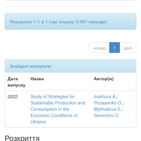
Результати 1-1 зі 1 (час пошуку: 0.001 секунди).
назад
1
далі
Знайдені матеріали:
Дата
Назва
Автор(и)
випуску
2022
Study of Strategies for
Ivashura A.
;
Sustainable Production and
Protasenko O.
;
Consumption in the
Mykhailova E.
;
Economic Conditions of
Severinov O.
Ukraine
Розкриття