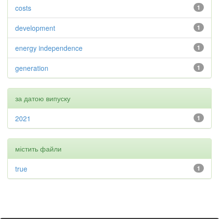
costs
1
development
1
energy independence
1
generation
1
за датою випуску
2021
1
містить файли
true
1