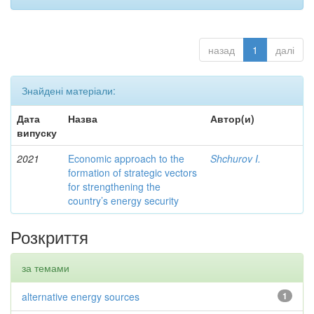
назад
1
далі
Знайдені матеріали:
Дата
Назва
Автор(и)
випуску
2021
Economic approach to the
Shchurov I.
formation of strategic vectors
for strengthening the
country’s energy security
Розкриття
за темами
alternative energy sources
1