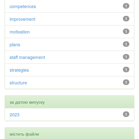
competences
1
improvement
1
motivation
1
plans
1
staff management
1
strategies
1
structure
1
за датою випуску
2023
1
містить файли