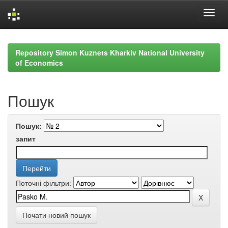
Skip
navigation
Repository Simon Kuznets Kharkiv National University
of Economics
Пошук
Пошук:
запит
Поточні фільтри:
Почати новий пошук