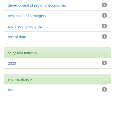
development of regional economies
1
evaluation of strategies
1
socio-economic growth
1
use of data
1
за датою випуску
2023
1
містить файли
true
1