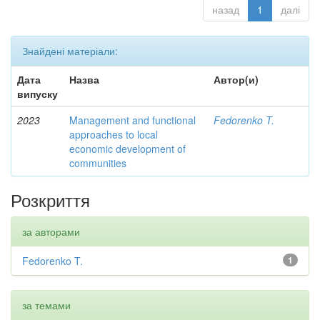
назад
1
далі
Знайдені матеріали:
Дата
Назва
Автор(и)
випуску
2023
Management and functional
Fedorenko T.
approaches to local
economic development of
communities
Розкриття
за авторами
Fedorenko T.
1
за темами