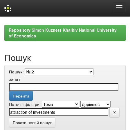
Skip
navigation
Repository Simon Kuznets Kharkiv National University
of Economics
Пошук
Пошук:
запит
Поточні фільтри:
Почати новий пошук