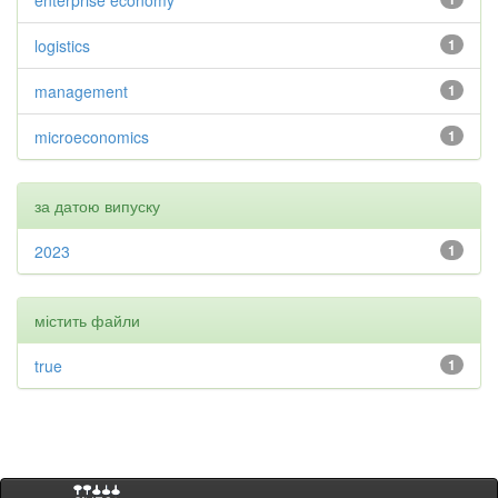
enterprise economy
logistics
1
management
1
microeconomics
1
за датою випуску
2023
1
містить файли
true
1