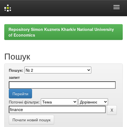
Skip
navigation
Repository Simon Kuznets Kharkiv National University
of Economics
Пошук
Пошук:
запит
Поточні фільтри:
Почати новий пошук