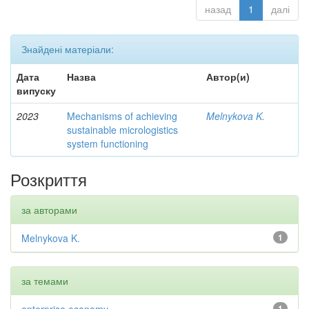
назад
1
далі
Знайдені матеріали:
Дата
Назва
Автор(и)
випуску
2023
Mechanisms of achieving
Melnykova K.
sustainable micrologistics
system functioning
Розкриття
за авторами
Melnykova K.
1
за темами
1