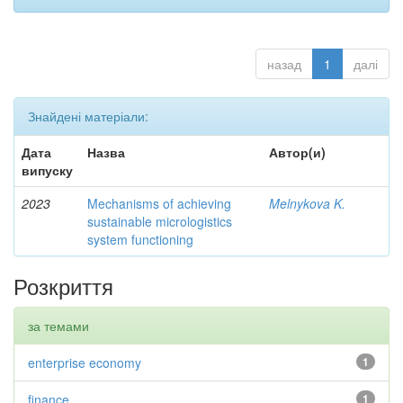
назад
1
далі
Знайдені матеріали:
Дата
Назва
Автор(и)
випуску
2023
Mechanisms of achieving
Melnykova K.
sustainable micrologistics
system functioning
Розкриття
за темами
enterprise economy
1
finance
1