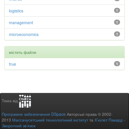
logistics
1
management
1
microeconomics
1
містить файли
true
1
Тема від
Програмне забезпечення DSpace
Авторські права © 2002-
2013
Массачусетський технологічний інститут
та
Х’юлет Пакард
-
Зворотний зв’язок