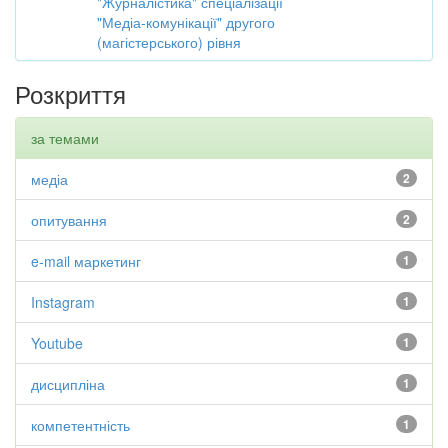
"Журналістика" спеціалізації
"Медіа-комунікації" другого
(магістерського) рівня
Розкриття
за темами
медіа
2
опитування
2
e-mail маркетинг
1
Instagram
1
Youtube
1
дисципліна
1
компетентність
1