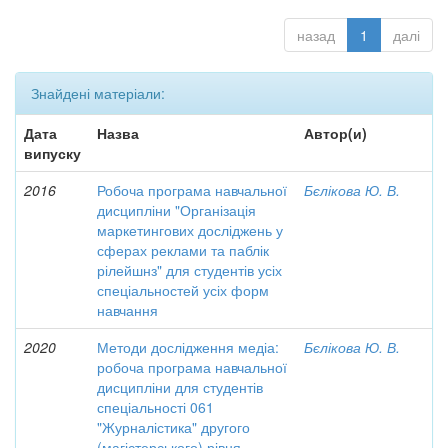
назад
1
далі
Знайдені матеріали:
Дата
Назва
Автор(и)
випуску
2016
Робоча програма навчальної
Бєлікова Ю. В.
дисципліни "Організація
маркетингових досліджень у
сферах реклами та паблік
рілейшнз" для студентів усіх
спеціальностей усіх форм
навчання
2020
Методи дослідження медіа:
Бєлікова Ю. В.
робоча програма навчальної
дисципліни для студентів
спеціальності 061
"Журналістика" другого
(магістерського) рівня