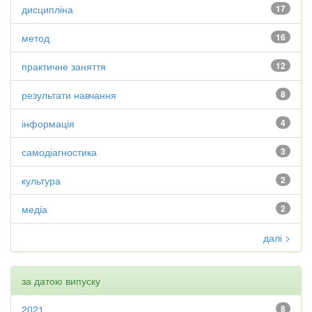
дисципліна
17
метод
16
практичне заняття
12
результати навчання
8
інформація
4
самодіагностика
3
культура
2
медіа
2
далі >
за датою випуску
2021
8