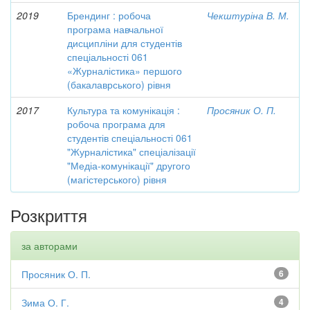
2019
Брендинг : робоча
Чекштуріна В. М.
програма навчальної
дисципліни для студентів
спеціальності 061
«Журналістика» першого
(бакалаврського) рівня
2017
Культура та комунікація :
Просяник О. П.
робоча програма для
студентів спеціальності 061
"Журналістика" спеціалізації
"Медіа-комунікації" другого
(магістерського) рівня
Розкриття
за авторами
Просяник О. П.
6
Зима О. Г.
4