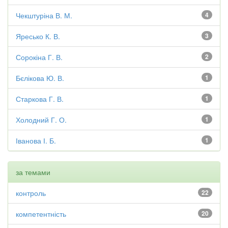
Чекштуріна В. М.
4
Яресько К. В.
3
Сорокіна Г. В.
2
Бєлікова Ю. В.
1
Старкова Г. В.
1
Холодний Г. О.
1
Іванова І. Б.
1
за темами
контроль
22
компетентність
20