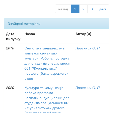
назад
1
2
3
далі
Знайдені матеріали:
Дата
Назва
Автор(и)
випуску
2018
Семіотика медіатексту в
Просяник О. П.
контексті семантики
культури. Робоча програма
для студентів спеціальності
061 "Журналістика"
першого (бакалаврського)
рівня
2020
Культура та комунікація:
Просяник О. П.
робоча програма
навчальної дисципліни для
студентів спеціальності 061
«Журналістика» другого
(магістерського) рівня