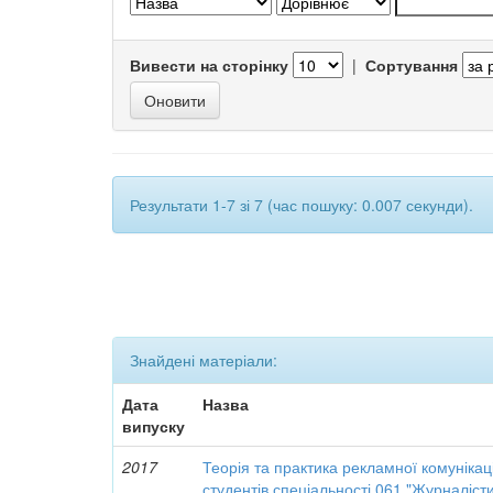
Вивести на сторінку
|
Сортування
Результати 1-7 зі 7 (час пошуку: 0.007 секунди).
Знайдені матеріали:
Дата
Назва
випуску
2017
Теорія та практика рекламної комунікац
студентів спеціальності 061 "Журналісти