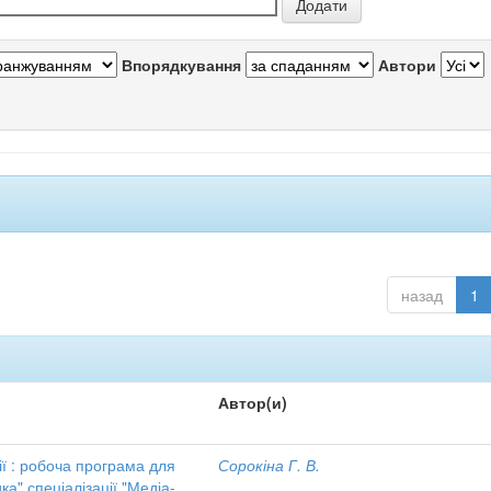
Впорядкування
Автори
назад
1
Автор(и)
ії : робоча програма для
Сорокіна Г. В.
ка" спеціалізації "Медіа-