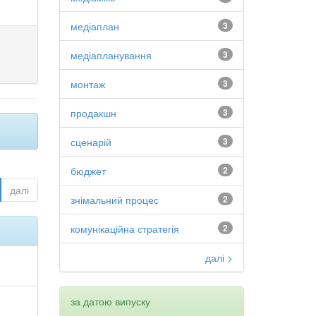
медіаплан
3
медіапланування
3
монтаж
3
продакшн
3
сценарій
3
бюджет
2
далі
знімальний процес
2
комунікаційна стратегія
2
далі >
за датою випуску