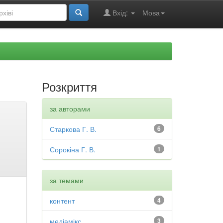
Вхід:
Мова
Розкриття
за авторами
Старкова Г. В.
6
Сорокіна Г. В.
1
за темами
контент
4
медіамікс
3