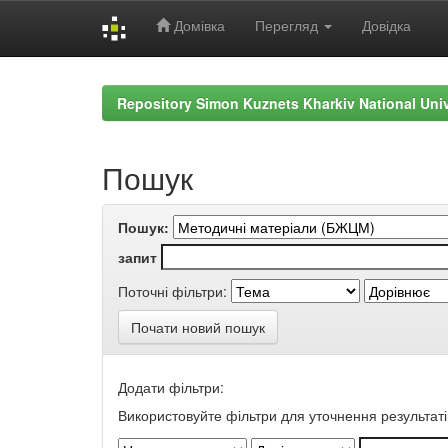
Домівка
Перегляд
Довідка
Skip
navigation
Repository Simon Kuznets Kharkiv National Uni
Пошук
Пошук:
запит
Поточні фільтри:
Почати новий пошук
Додати фільтри:
Використовуйте фільтри для уточнення результаті