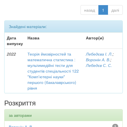
назад
1
далі
Знайдені матеріали:
Дата
Назва
Автор(и)
випуску
2022
Теорія ймовірностей та
Лебедєва І. Л.
;
математична статистика :
Воронін А. В.
;
мультимедійні тести для
Лебедєв С. С.
студентів спеціальності 122
"Комп'ютерні науки"
першого (бакалаврського)
рівня
Розкриття
за авторами
Воронін А. В.
1