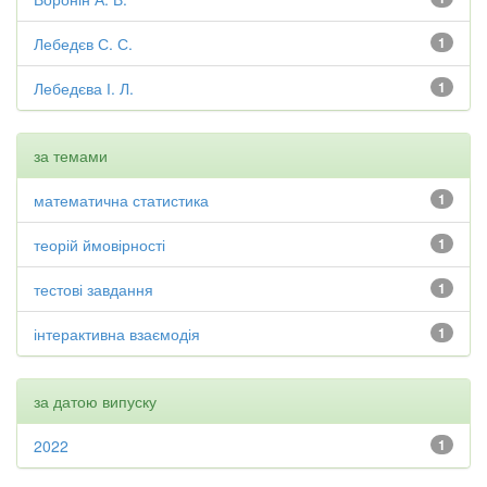
Лебедєв С. С.
1
Лебедєва І. Л.
1
за темами
математична статистика
1
теорій ймовірності
1
тестові завдання
1
інтерактивна взаємодія
1
за датою випуску
2022
1