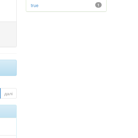
true
1
далі