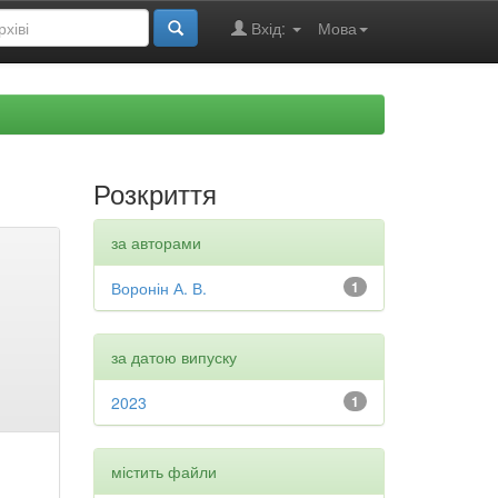
Вхід:
Мова
Розкриття
за авторами
Воронін А. В.
1
за датою випуску
2023
1
містить файли