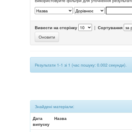
Використовуйте фільтри для уточнення результаті
Вивести на сторінку
|
Сортування
Результати 1-1 зі 1 (час пошуку: 0.002 секунди).
Знайдені матеріали:
Дата
Назва
випуску