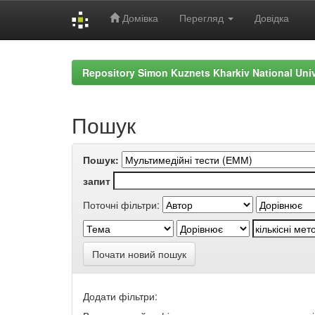
Домівка
Перегляд
Довідка
Skip
navigation
Repository Simon Kuznets Kharkiv National Uni
Пошук
Пошук:
запит
Поточні фільтри:
Почати новий пошук
Додати фільтри: