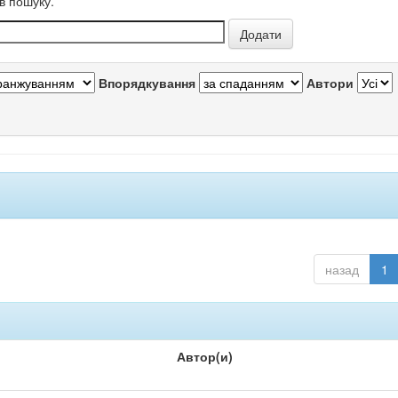
в пошуку.
Впорядкування
Автори
назад
1
Автор(и)