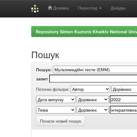
Домівка
Перегляд
Довідка
Skip
navigation
Repository Simon Kuznets Kharkiv National Uni
Пошук
Пошук:
запит
Поточні фільтри:
Почати новий пошук