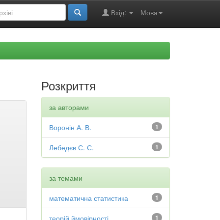
Вхід:
Мова
Розкриття
за авторами
Воронін А. В.
1
Лебедєв С. С.
1
за темами
математична статистика
1
теорій ймовірності
1