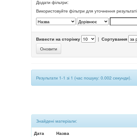
Додати фільтри:
Використовуйте фільтри для уточнення результаті
Вивести на сторінку
|
Сортування
Результати 1-1 зі 1 (час пошуку: 0.002 секунди).
Знайдені матеріали:
Дата
Назва