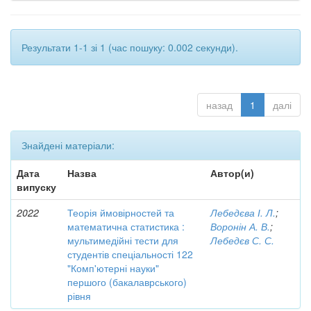
Результати 1-1 зі 1 (час пошуку: 0.002 секунди).
назад
1
далі
Знайдені матеріали:
Дата
Назва
Автор(и)
випуску
2022
Теорія ймовірностей та
Лебедєва І. Л.
;
математична статистика :
Воронін А. В.
;
мультимедійні тести для
Лебедєв С. С.
студентів спеціальності 122
"Комп'ютерні науки"
першого (бакалаврського)
рівня