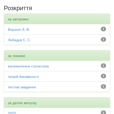
Розкриття
за авторами
Воронін А. В.
1
Лебедєв С. С.
1
за темами
математична статистика
1
теорій ймовірності
1
тестові завдання
1
за датою випуску
2022
1