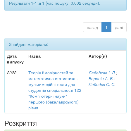
Результати 1-1 зі 1 (час пошуку: 0.002 секунди).
назад
1
далі
Знайдені матеріали:
Дата
Назва
Автор(и)
випуску
2022
Теорія ймовірностей та
Лебедєва І. Л.
;
математична статистика :
Воронін А. В.
;
мультимедійні тести для
Лебедєв С. С.
студентів спеціальності 122
"Комп'ютерні науки"
першого (бакалаврського)
рівня
Розкриття