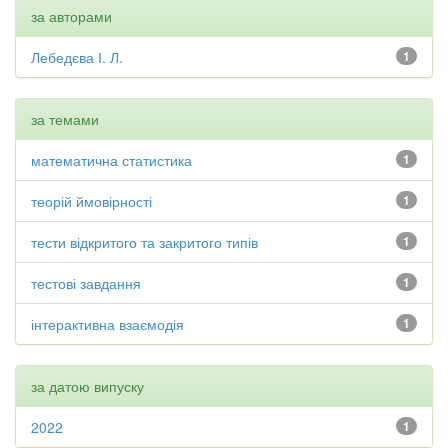
за авторами
Лебедєва І. Л.
1
за темами
математична статистика
1
теорій ймовірності
1
тести відкритого та закритого типів
1
тестові завдання
1
інтерактивна взаємодія
1
за датою випуску
2022
1