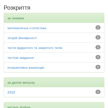
Розкриття
за темами
математична статистика
1
теорій ймовірності
1
тести відкритого та закритого типів
1
тестові завдання
1
інтерактивна взаємодія
1
за датою випуску
2022
1
містить файли