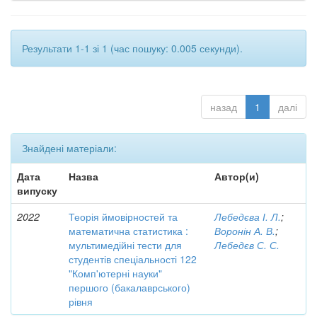
Результати 1-1 зі 1 (час пошуку: 0.005 секунди).
назад
1
далі
Знайдені матеріали:
Дата
Назва
Автор(и)
випуску
2022
Теорія ймовірностей та
Лебедєва І. Л.
;
математична статистика :
Воронін А. В.
;
мультимедійні тести для
Лебедєв С. С.
студентів спеціальності 122
"Комп'ютерні науки"
першого (бакалаврського)
рівня