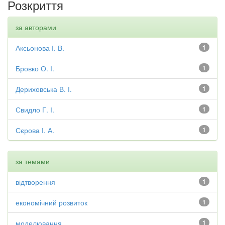
Розкриття
за авторами
Аксьонова І. В.
1
Бровко О. І.
1
Дериховська В. І.
1
Свидло Г. І.
1
Сєрова І. А.
1
за темами
відтворення
1
економічний розвиток
1
моделювання
1