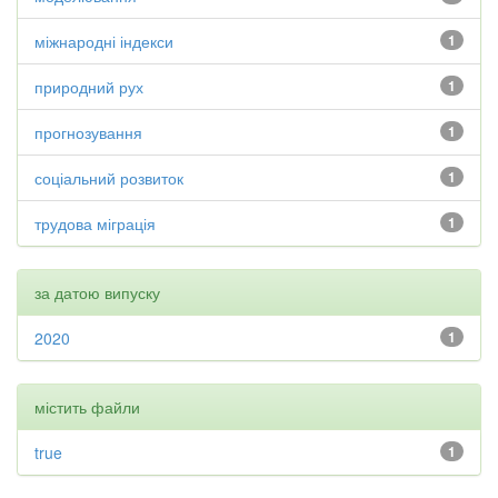
міжнародні індекси
1
природний рух
1
прогнозування
1
соціальний розвиток
1
трудова міграція
1
за датою випуску
2020
1
містить файли
true
1