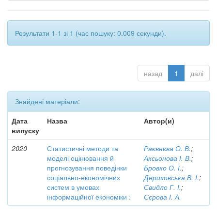
Результати 1-1 зі 1 (час пошуку: 0.009 секунди).
назад
1
далі
Знайдені матеріали:
Дата
Назва
Автор(и)
випуску
2020
Статистичні методи та
Раєвнєва О. В.
;
моделі оцінювання й
Аксьонова І. В.
;
прогнозування поведінки
Бровко О. І.
;
соціально-економічних
Дериховська В. І.
;
систем в умовах
Свидло Г. І.
;
інформаційної економіки :
Сєрова І. А.