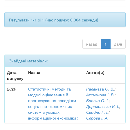
Результати 1-1 зі 1 (час пошуку: 0.004 секунди).
назад
1
далі
Знайдені матеріали:
Дата
Назва
Автор(и)
випуску
2020
Статистичні методи та
Раєвнєва О. В.
;
моделі оцінювання й
Аксьонова І. В.
;
прогнозування поведінки
Бровко О. І.
;
соціально-економічних
Дериховська В. І.
;
систем в умовах
Свидло Г. І.
;
інформаційної економіки :
Сєрова І. А.