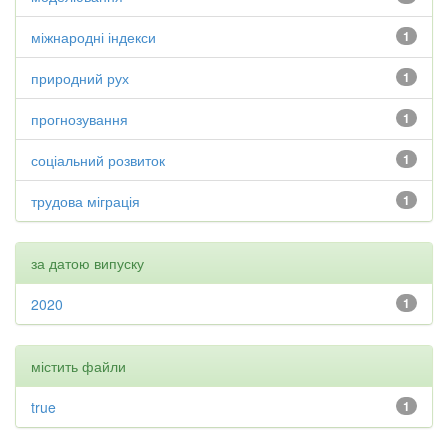
міжнародні індекси
1
природний рух
1
прогнозування
1
соціальний розвиток
1
трудова міграція
1
за датою випуску
2020
1
містить файли
true
1