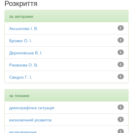
Розкриття
за авторами
Аксьонова І. В.
1
Бровко О. І.
1
Дериховська В. І.
1
Раєвнєва О. В.
1
Свидло Г. І.
1
за темами
демографічна ситуація
1
економічний розвиток
1
моделювання
1