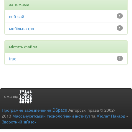
за темами
веб-сайт
1
мобільна гра
1
містить файли
true
1
Тема від
Програмне забезпечення DSpace
Авторські права © 2002-
2013
Массачусетський технологічний інститут
та
Х’юлет Пакард
-
Зворотний зв’язок