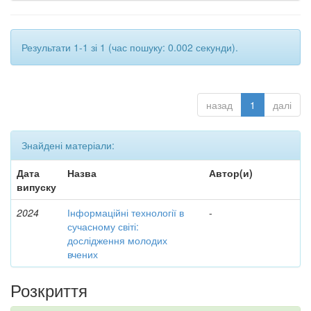
Результати 1-1 зі 1 (час пошуку: 0.002 секунди).
назад
1
далі
Знайдені матеріали:
Дата
Назва
Автор(и)
випуску
2024
Інформаційні технології в
-
сучасному світі:
дослідження молодих
вчених
Розкриття