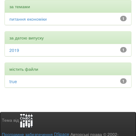
за темами
питання економіки
1
за датою випуску
2019
1
містить файли
true
1
Тема від
Програмне забезпечення DSpace
Авторські права © 2002-