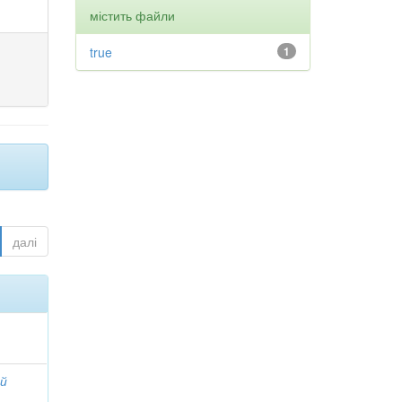
містить файли
true
1
далі
ий