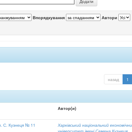
Впорядкування
Автори
назад
1
Автор(и)
. С. Кузнеця № 11
Харківський національний економічн
університет імені Семена Кузнеця