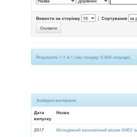
Вивести на сторінку
|
Сортування
Результати 1-1 зі 1 (час пошуку: 0.004 секунди).
Знайдені матеріали:
Дата
Назва
випуску
2017
Молодіжний економічний вісник ХНЕУ ім