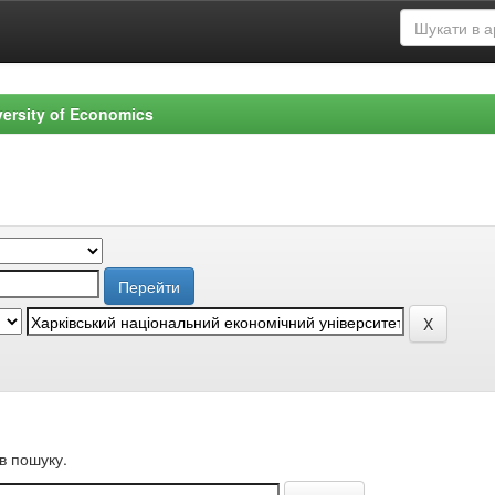
versity of Economics
в пошуку.