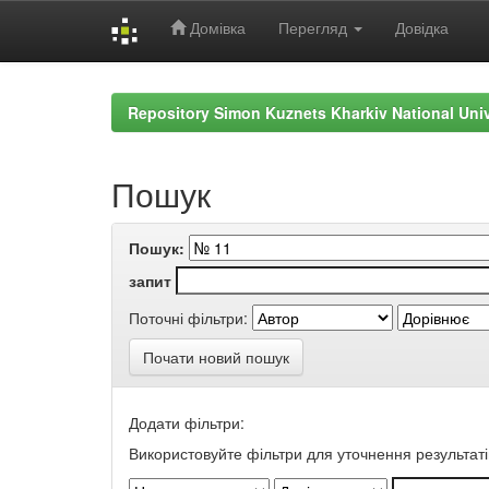
Домівка
Перегляд
Довідка
Skip
navigation
Repository Simon Kuznets Kharkiv National Uni
Пошук
Пошук:
запит
Поточні фільтри:
Почати новий пошук
Додати фільтри:
Використовуйте фільтри для уточнення результаті