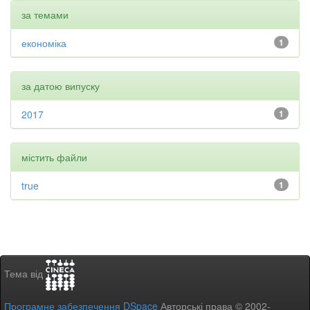
за темами
економіка
1
за датою випуску
2017
1
містить файли
true
1
Тема від
Програмне забезпечення DSpace
Авторські права © 2002-